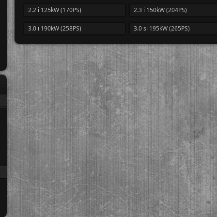
2.2 i 125kW (170PS)
2.3 i 150kW (204PS)
3.0 i 190kW (258PS)
3.0 si 195kW (265PS)