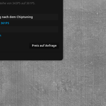
Reihe von 343PS auf 361PS.
g nach dem Chiptuning
 361PS
h
Preis auf Anfrage