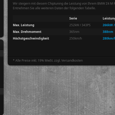
Wir steigern mit diesem Chiptuning die Leistung von Ihrem BMW Z4 M 
Entnehmen Sie alle weiteren Daten der folgenden Tabelle.
Serie
Leistun
Max. Leistung
252kW / 343PS
266kW /
Max. Drehmoment
365nm
388nm
Höchstgeschwindigkeit
250km/h
280km/
* Alle Preise inkl. 19% MwSt. zzgl. Versandkosten