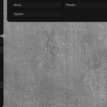
Musa
Phedra
Ypsilon