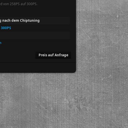
 d von 258PS auf 300PS.
g nach dem Chiptuning
 300PS
h
Preis auf Anfrage