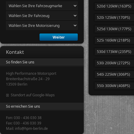
520d 120kW (163PS)
520i 125kW (170PS)
525d 130kW (177PS)
525i 160kW (218PS)
Kontakt
530d 173kW (235PS)
So finden Sie uns
530i 200kW (272PS)
High Performance Motorsport
540i 225kW (306PS)
Breitenbachstraße 24 - 29
13509 Berlin
550i 300kW (408PS)
Standort auf Google-Maps
So erreichen Sie uns
Fon: 030 - 436 030 38
Fax: 030 - 436 030 39
Mail: info@hpm-berlin.de